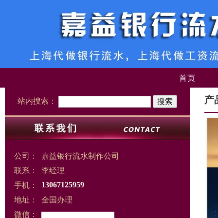
首页
产
站内搜索：
公司：
嘉益银行流水制作公司
联系：
李经理
手机：
13067125959
地址：
全国办理
微信：