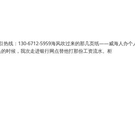
线：130-6712-5959海风吹过来的那几页纸——威海人办个
头的时候，我次走进银行网点替他打那份工资流水。柜