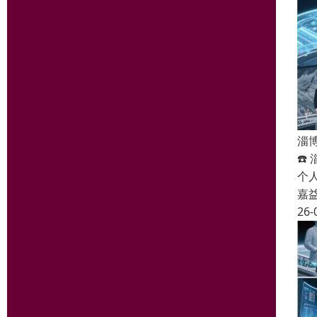
淄
☎
个
嘉
26-