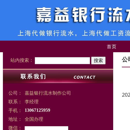
首页
公
站内搜索：
公司：
嘉益银行流水制作公司
20
联系：
李经理
手机：
13067125959
地址：
全国办理
微信：