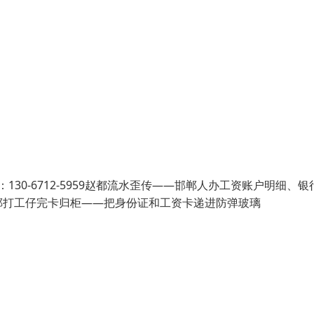
30-6712-5959赵都流水歪传——邯郸人办工资账户明细、银
郸打工仔完卡归柜——把身份证和工资卡递进防弹玻璃