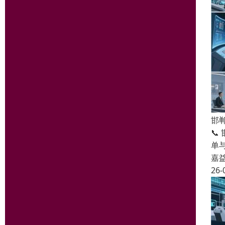
邯
📞
单
嘉
26-