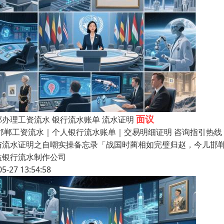
面议
郸办理工资流水 银行流水账单 流水证明
 邯郸工资流水｜个人银行流水账单｜交易明细证明 咨询指引热线：1
与流水证明之自嘲实操备忘录「战国时蔺相如完璧归赵，今儿邯
益银行流水制作公司
05-27 13:54:58