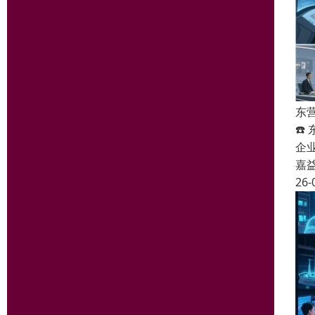
东
☎️
企
嘉
26-