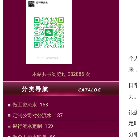
个
来
本站共被浏览过 982886 次
日
力
做工资流水
163
很
定制公司对公流水
187
定
银行流水定制
159
分
做个人流水账单
83