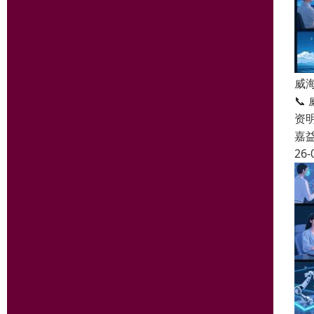
威
📞
资
嘉
26-