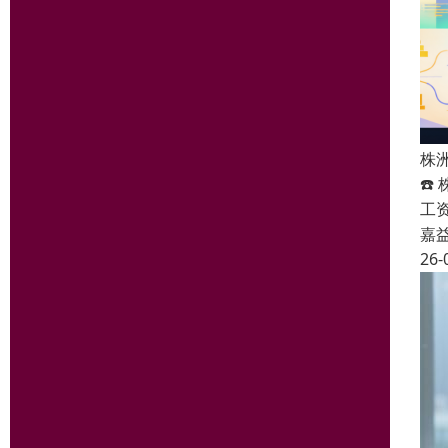
株
☎️
工
嘉
26-