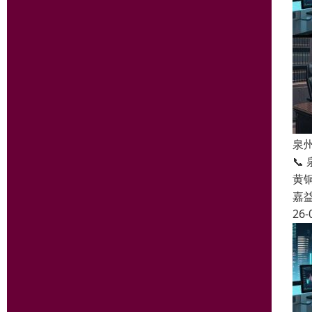
泉
📞
黄
嘉
26-