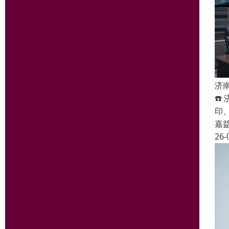
济
☎️
印
嘉
26-