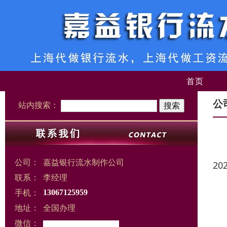
首页
公
站内搜索：
公司：
嘉益银行流水制作公司
20
联系：
李经理
手机：
13067125959
地址：
全国办理
微信：