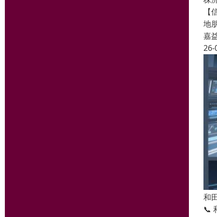
【信
地
嘉
26-
和
📞