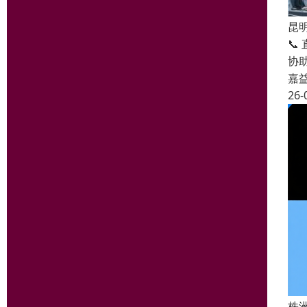
昆

协
嘉
26-
株