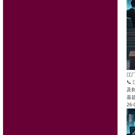
江

及
嘉
26-