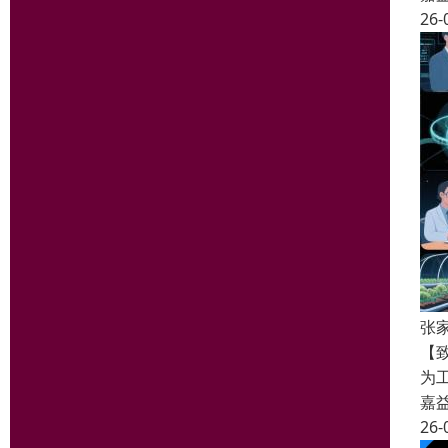
26-
张
【
为
嘉
26-