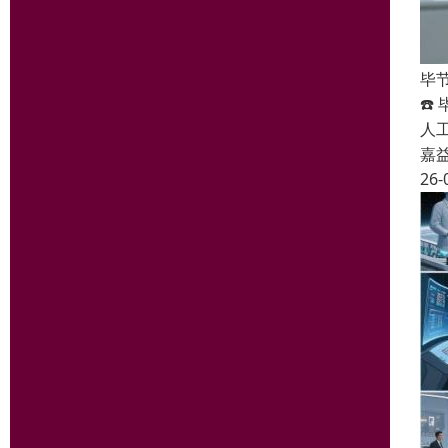
毕
☎️
人
嘉
26-