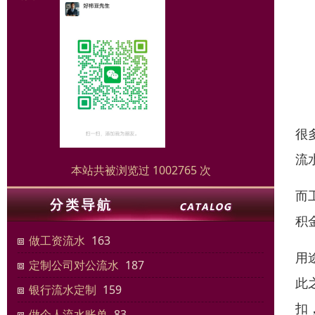
很
流
本站共被浏览过 1002765 次
而
积
做工资流水
163
用
定制公司对公流水
187
此
银行流水定制
159
扣
做个人流水账单
83