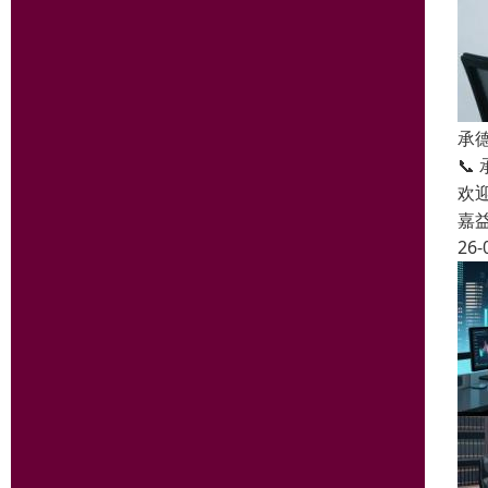
承
📞
欢
嘉
26-