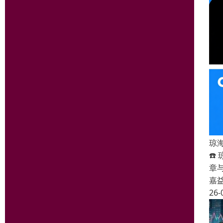
琼
☎️
章
嘉
26-