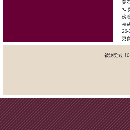
黄
📞
傍
嘉
26-
更
被浏览过 1