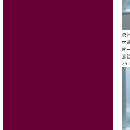
惠
☎️
南
嘉
26-