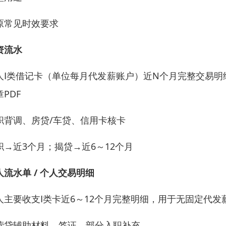
原常见时效要求
资流水
人Ⅰ类借记卡（单位每月代发薪账户）近N个月完整交易明
PDF
职背调、房贷/车贷、信用卡核卡
职→近3个月；揭贷→近6～12个月
人流水单 / 个人交易明细
人主要收支Ⅰ类卡近6～12个月完整明细，用于无固定代
营贷辅助材料、签证、部分入职补充