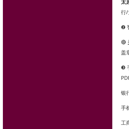
太
行
❷
🔴
盖
❸
P
银
手
工