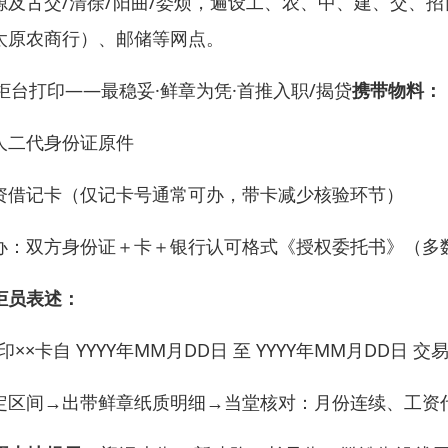
源及古交/清徐/阳曲/娄烦，遍设工、农、中、建、交、
太原农商行）、邮储等网点。
 柜台打印——最稳妥·鲜章为凭·首推入职/揭贷
携带物料：
人二代身份证原件
资借记卡（仅记卡号通常可办，带卡减少核验环节）
办：双方身份证＋卡＋银行认可格式《授权委托书》（多
柜员表述：
打印××卡自 YYYY年MM月DD日 至 YYYY年MM月DD
定区间→出带鲜章纸质明细→当堂核对：月份连续、工资