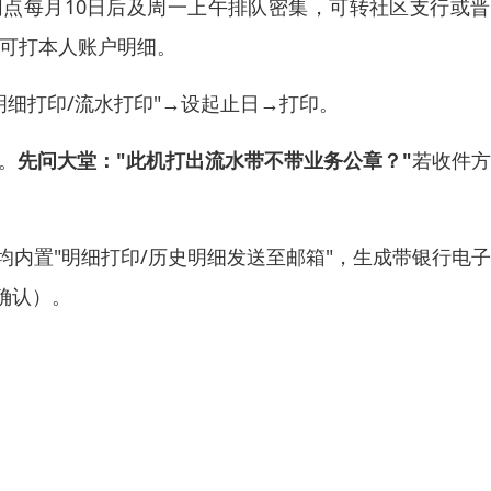
点每月10日后及周一上午排队密集，可转社区支行或晋
兑可打本人账户明细。
明细打印/流水打印"→设起止日→打印。
。
先问大堂："此机打出流水带不带业务公章？"
若收件方
P均内置"明细打印/历史明细发送至邮箱"，生成带银行电
确认）。