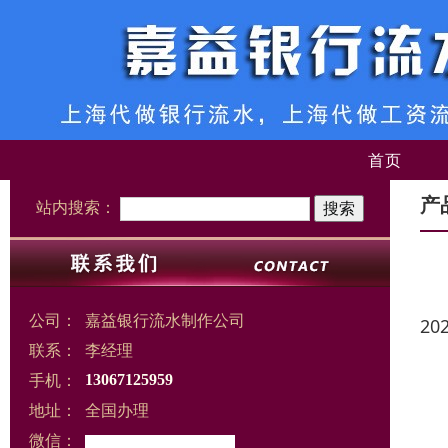
首页
产
站内搜索：
公司：
嘉益银行流水制作公司
20
联系：
李经理
手机：
13067125959
地址：
全国办理
微信：