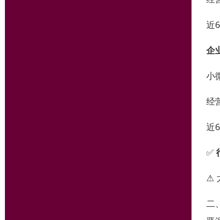
近
企
小
经
近
✅
⚠
二