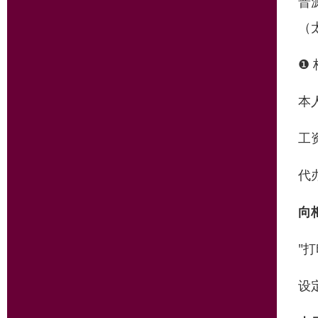
晋
（
❶
本
工
代
向
"
设