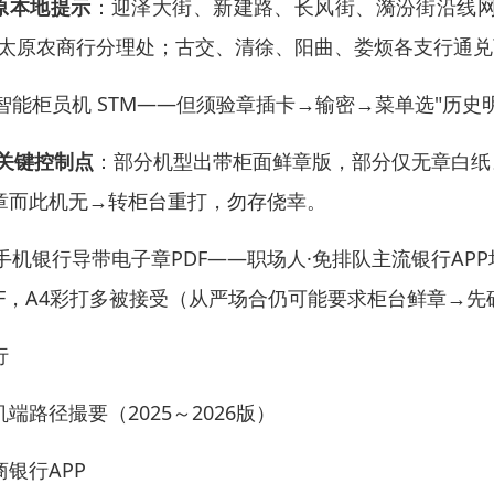
原本地提示
：迎泽大街、新建路、长风街、漪汾街沿线网
/太原农商行分理处；古交、清徐、阳曲、娄烦各支行通
 智能柜员机 STM——但须验章插卡→输密→菜单选"历史
关键控制点
：部分机型出带柜面鲜章版，部分仅无章白纸
章而此机无→转柜台重打，勿存侥幸。
 手机银行导带电子章PDF——职场人·免排队主流银行AP
DF，A4彩打多被接受（从严场合仍可能要求柜台鲜章→先
行
机端路径撮要（2025～2026版）
商银行APP