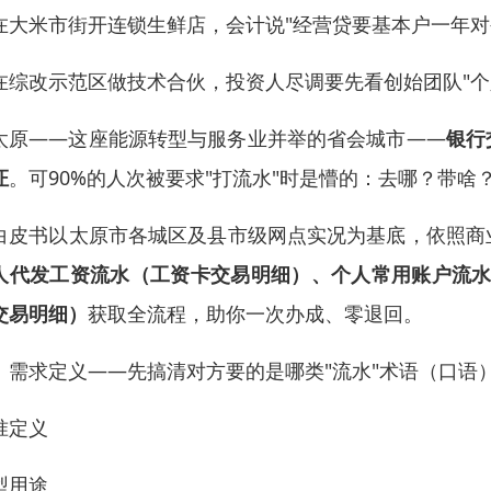
在大米市街开连锁生鲜店，会计说"经营贷要基本户一年对
在综改示范区做技术合伙，投资人尽调要先看创始团队"个
太原——这座能源转型与服务业并举的省会城市——
银行
证
。可90%的人次被要求"打流水"时是懵的：去哪？带
白皮书以太原市各城区及县市级网点实况为基底，依照商
人代发工资流水（工资卡交易明细）、个人常用账户流水
交易明细）
获取全流程，助你一次办成、零退回。
、需求定义——先搞清对方要的是哪类"流水"术语（口语
准定义
型用途