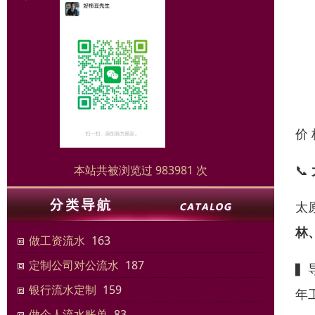
价
📞
本站共被浏览过 983981 次
太
林
做工资流水
163
定制公司对公流水
187
▍
银行流水定制
159
年
做个人流水账单
83