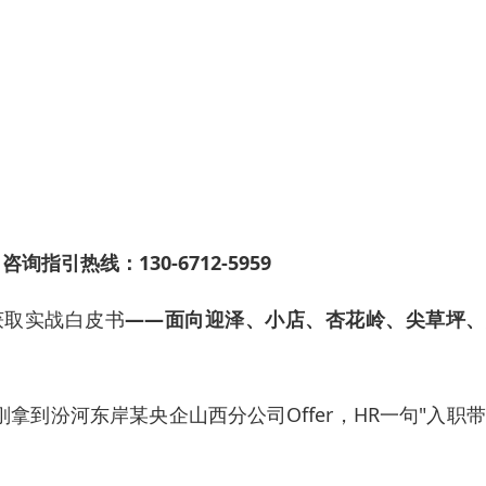
引热线：130-6712-5959
获取实战白皮书
——面向迎泽、小店、杏花岭、尖草坪、
拿到汾河东岸某央企山西分公司Offer，HR一句"入职