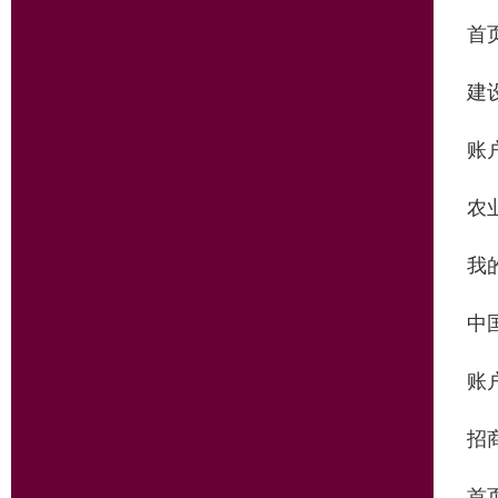
首
建
账
农
我
中
账
招
首