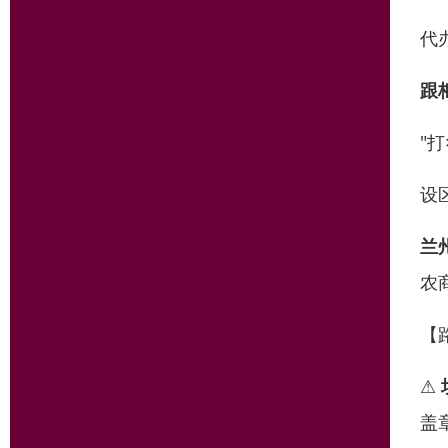
代
跟
"
设
兰
农
【
⚠
盖