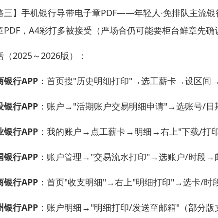
路三】手机银行导带电子章PDF——年轻人·免排队主流银
章PDF，A4彩打多被接受（严场合仍可能要柜台鲜章先确
（2025～2026版）：
商银行APP
：首页搜"历史明细打印"→选工薪卡→设区间
设银行APP
：账户→"活期账户交易明细申请"→选账号/
业银行APP
：我的账户→点工薪卡→明细→右上"下载/打
国银行APP
：账户管理→"交易流水打印"→选账户/时段→邮
商银行APP
：首页"收支明细"→右上"明细打印"→选卡/时
州银行APP
：账户明细→"明细打印/发送至邮箱"（部分