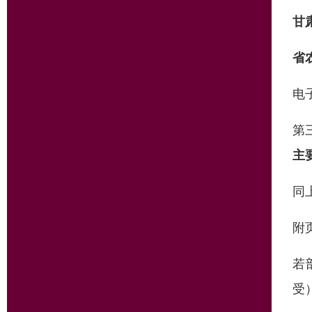
甘
省
电
第
主
同
附
若
受