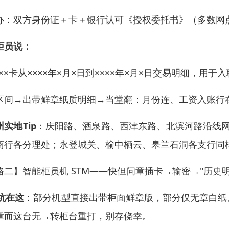
办：双方身份证＋卡＋银行认可《授权委托书》（多数网
柜员说：
打××卡从××××年×月×日到××××年×月×日交易明细，用
区间→出带鲜章纸质明细→当堂翻：月份连、工资入账行
州实地Tip
：庆阳路、酒泉路、西津东路、北滨河路沿线网
商行各分理处；永登城关、榆中栖云、皋兰石洞各支行同
路二】智能柜员机 STM——快但问章插卡→输密→"历史
坑在这
：部分机型直接出带柜面鲜章版，部分仅无章白纸
章而这台无→转柜台重打，别存侥幸。