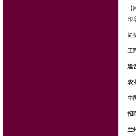
【
印
简括
工
建
农
中
招
兰