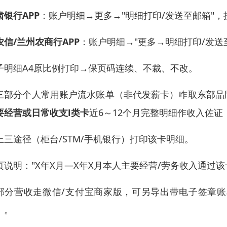
肃银行APP
：账户明细→更多→"明细打印/发送至邮箱"，
农信/兰州农商行APP
：账户明细→"更多→明细打印/发送
子明细A4原比例打印→保页码连续、不裁、不改。
三部分个人常用账户流水账单（非代发薪卡）咋取东部品
要经营或日常收支Ⅰ类卡
近6～12个月完整明细作收入佐证
上三途径（柜台/STM/手机银行）打印该卡明细。
页说明："X年X月—X年X月本人主要经营/劳务收入通过
部分营收走微信/支付宝商家版，可另导出带电子签章账
）。