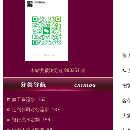
价
📞
本站共被浏览过 983251 次
把
做工资流水
163
各
定制公司对公流水
187
大
银行流水定制
159
做个人流水账单
83