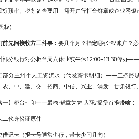
投标预审、税务备查要用。需开户行柜台鲜章或企业网银带
黑板)
门前先问接收方三件事
：要几个月？指定哪张卡/账户？
州部分银行对公柜台周六休业或午休12:00–13:30停办
二部分兰州个人工资流水（代发薪卡明细）——三条路
、农、中、建、交、招商、中信、兴业、浦发、甘肃银行
路一】柜台打印——最稳·鲜章为凭·入职/揭贷首推
带啥：
人二代身份证原件
资借记卡（报卡号通常也行，带卡少问几句）