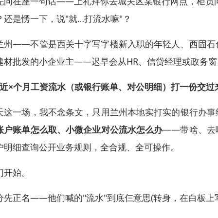
先问在座一句话——上礼拜你去城关区某银行网点，柜员问你
？还是愣一下，说"就…打流水嘛"？
兰州——不管是西关十字写字楼新入职的年轻人、西固石
建材批发的小企业主——迟早会从HR、信贷经理或政务
把近×个月工资流水（或银行账单、对公明细）打一份交过
天这一场，我不念条文，只用兰州本地实打实的银行办事
账户账单怎么取、小微企业对公流水怎么办
——带啥、去
户明细查询公开业务规则，全合规、全可操作。
们开始。
分先正名——他们喊的"流水"到底仨意思(转身，在白板上