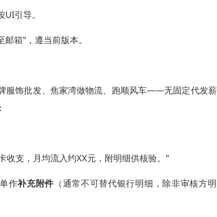
按UI引导。
至邮箱"，遵当前版本。
牌服饰批发、焦家湾做物流、跑顺风车——无固定代发薪
：
该卡收支，月均流入约XX元，附明细供核验。"
单作
补充附件
（通常不可替代银行明细，除非审核方明