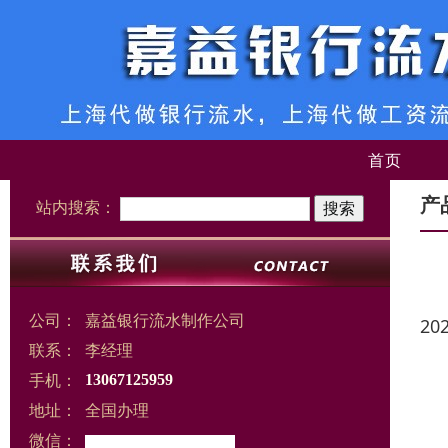
首页
产
站内搜索：
公司：
嘉益银行流水制作公司
20
联系：
李经理
手机：
13067125959
地址：
全国办理
微信：