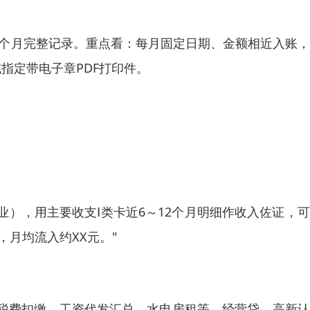
12个月完整记录。重点看：每月固定日期、金额相近入账
或指定带电子章PDF打印件。
），用主要收支Ⅰ类卡近6～12个月明细作收入佐证，
，月均流入约XX元。"
税费扣缴、工资代发汇总、水电房租等。经营贷、高新认