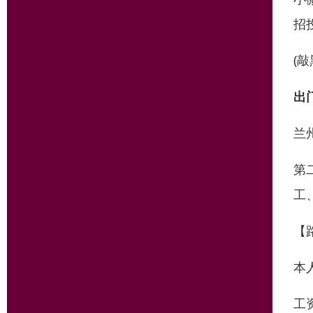
招
(敲
出
兰
第
工
【
本
工