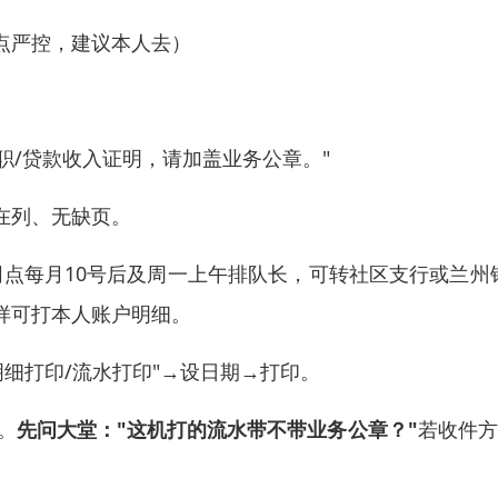
点严控，建议本人去）
于入职/贷款收入证明，请加盖业务公章。"
在列、无缺页。
点每月10号后及周一上午排队长，可转社区支行或兰州
样可打本人账户明细。
明细打印/流水打印"→设日期→打印。
。
先问大堂："这机打的流水带不带业务公章？"
若收件方