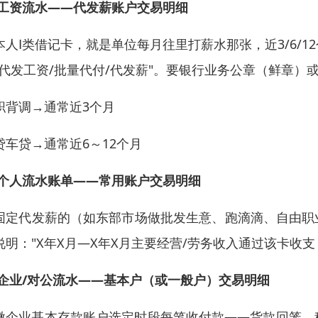
 工资流水——代发薪账户交易明细
本人Ⅰ类借记卡，就是单位每月往里打薪水那张，近3/6/
"代发工资/批量代付/代发薪"。要银行业务公章（鲜章）
职背调→通常近3个月
贷车贷→通常近6～12个月
 个人流水账单——常用账户交易明细
固定代发薪的（如东部市场做批发生意、跑滴滴、自由职业
说明："X年X月—X年X月主要经营/劳务收入通过该卡收支
 企业/对公流水——基本户（或一般户）交易明细
微企业基本存款账户选定时段每笔收付款——货款回笼、