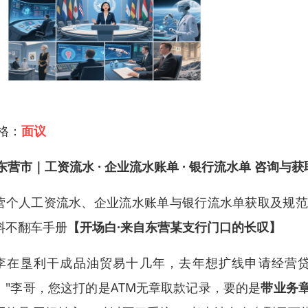
 格：
面议
东营市｜工资流水 · 企业流水账单 · 银行流水单 咨询与获取
营个人工资流水、企业流水账单与银行流水单获取及规范使
料不翻车手册
【开场白·来自东营某支行门口的长叹】
李在垦利干成品油贸易十几年，去年想扩线申请经营
："李哥，您这打的是ATM无章取款记录，要的是
带业务