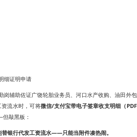
→明细证明申请
后勤岗辅助佐证广饶轮胎业务员、河口水产收购、油田外
工资流水时，可将
微信/支付宝带电子签章收支明细（PD
—但敲黑板：
能替银行代发工资流水——只能当附件凑热闹。