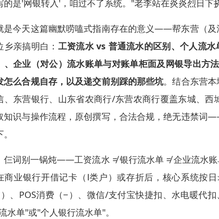
写的是'网银转入'，咱过不了系统。"老李站在炎炎烈日下
就是今天这篇幽默唠嗑式指南存在的意义——帮东营（及
位乡亲搞明白：
工资流水 vs 普通流水的区别、个人流
）、企业（对公）流水账单与对账单柜面及网银导出方法
发怎么合规自存，以及递交前别踩的那些坑
。结合东营本
信、东营银行、山东省农商行/东营农商行覆盖东城、西
取知识与操作流程，原创撰写，合法合规，绝无违禁词—
下。
、仨词别一锅炖——工资流水 ≠ 银行流水单 ≠ 企业流水账
在商业银行开借记卡（Ⅰ类户）或存折后，核心系统按日
−）、POS消费（−）、微信/支付宝快捷扣、水电暖代
"流水单"或"个人银行流水单"。