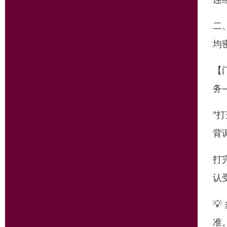
二
均
【
务
"
背
打
认

准