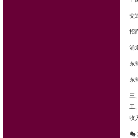
交
招
浦
东
东
三
工
收
🎭