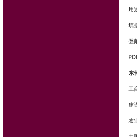
用
填
登
PD
东
工
建
农
中