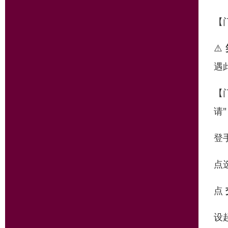
【
⚠️
遇
【
请
登
点
点
设