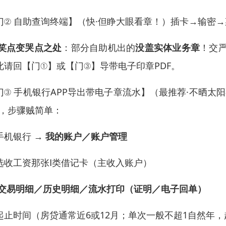
门② 自助查询终端】（快·但睁大眼看章！）插卡→输密→
笑点变哭点之处
：部分自助机出的
没盖实体业务章
！交
此请回【门①】或【门③】导带电子印章PDF。
门③ 手机银行APP导出带电子章流水】（最推荐·不晒太
"，步骤贼简单：
手机银行 →
我的账户／账户管理
选收工资那张Ⅰ类借记卡（主收入账户）
交易明细／历史明细／流水打印（证明／电子回单）
起止时间（房贷通常近6或12月；单次一般不超1自然年