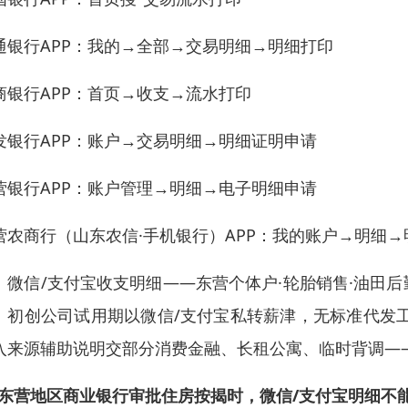
通银行APP：我的→全部→交易明细→明细打印
商银行APP：首页→收支→流水打印
发银行APP：账户→交易明细→明细证明申请
营银行APP：账户管理→明细→电子明细申请
营农商行（山东农信·手机银行）APP：我的账户→明细
、微信/支付宝收支明细——东营个体户·轮胎销售·油田
、初创公司试用期以微信/支付宝私转薪津，无标准代发
入来源辅助说明交部分消费金融、长租公寓、临时背调—
东营地区商业银行审批住房按揭时，微信/支付宝明细不