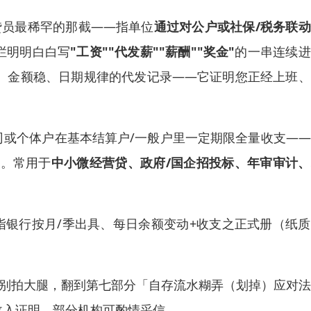
贷员最稀罕的那截——指单位
通过对公户或社保/税务联
栏明明白白写
"工资""代发薪""薪酬""奖金"
的一串连续进
戳、金额稳、日期规律的代发记录——它证明您正经上班
司或个体户在基本结算户/一般户里一定期限全量收支—
息。常用于
中小微经营贷、政府/国企招投标、年审审计
指银行按月/季出具、每日余额变动+收支之正式册（纸
别拍大腿，翻到第七部分「自存流水糊弄（划掉）应对法
收入证明，部分机构可酌情采信。