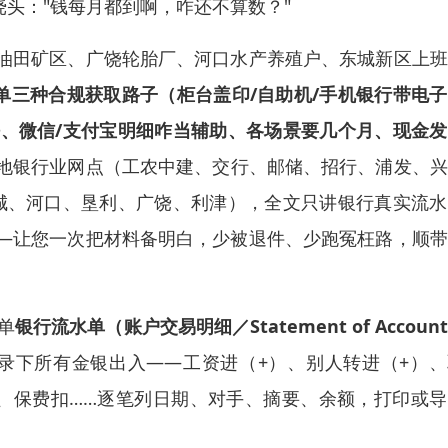
挠头："钱每月都到啊，咋还不算数？"
油田矿区、广饶轮胎厂、河口水产养殖户、东城新区上班
水单三种合规获取路子（柜台盖印/自助机/手机银行带电
、微信/支付宝明细咋当辅助、各场景要几个月、现金发
地银行业网点（工农中建、交行、邮储、招行、浦发、兴
城、河口、垦利、广饶、利津），全文只讲银行真实流水
—让您一次把材料备明白，少被退件、少跑冤枉路，顺带
单
银行流水单（账户交易明细／Statement of Accoun
录下所有金银出入——工资进（+）、别人转进（+）、
扣、保费扣……逐笔列日期、对手、摘要、余额，打印或