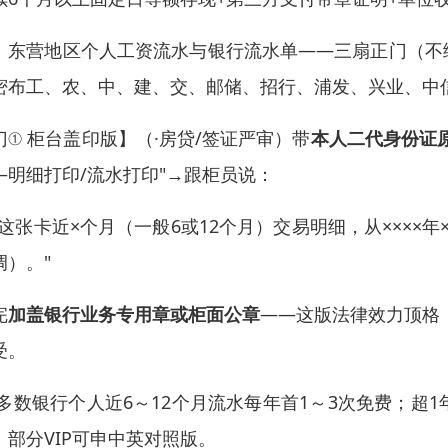
、东营地区个人工资流水与银行流水单——三扇正门（不
密布工、农、中、建、交、邮储、招行、浦发、兴业、中
门① 柜台盖印版】（·房贷/签证严审）带
本人二代身份证
—明细打印/流水打印"→跟柜员说：
打这张卡近×个月（一般6或12个月）交易明细，从××××年
调）。"
完
加盖银行业务专用章或柜面公章
——这版法律效力顶格
受。
 多数银行个人近6～12个月流水每年首1～3次免费；超
。部分VIP可申中英对照版。