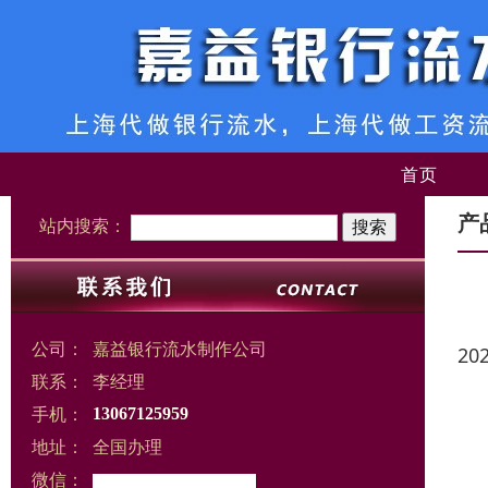
首页
产
站内搜索：
公司：
嘉益银行流水制作公司
20
联系：
李经理
手机：
13067125959
地址：
全国办理
微信：