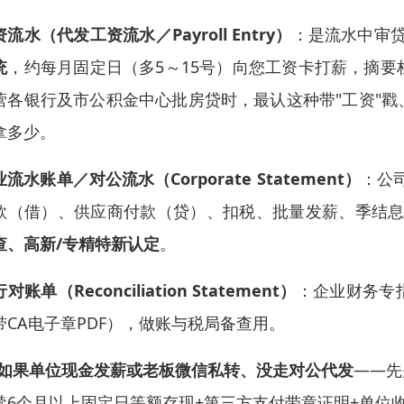
流水（代发工资流水／Payroll Entry）
：是流水中审
统
，约每月固定日（多5～15号）向您工资卡打薪，摘要
营各银行及市公积金中心批房贷时，最认这种带"工资"
拿多少。
流水账单／对公流水（Corporate Statement）
：公
款（借）、供应商付款（贷）、扣税、批量发薪、季结
查、高新/专精特新认定
。
对账单（Reconciliation Statement）
：企业财务专
带CA电子章PDF），做账与税局备查用。
如果单位现金发薪或老板微信私转、没走对公代发
——先
续6个月以上固定日等额存现+第三方支付带章证明+单位