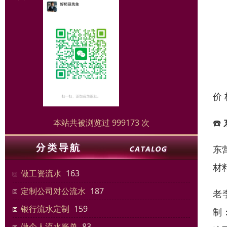
价
☎️
本站共被浏览过 999173 次
东
材
做工资流水
163
定制公司对公流水
187
老
银行流水定制
159
制
做个人流水账单
83