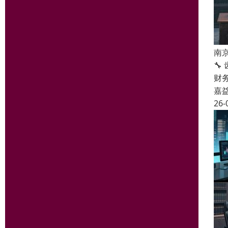
南

财
嘉
26-