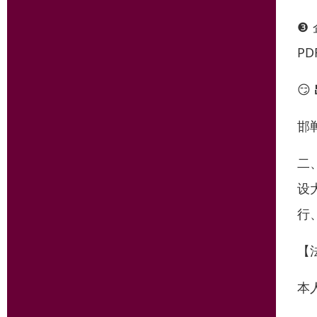
❸
P
😏
邯
二
设
行
【
本