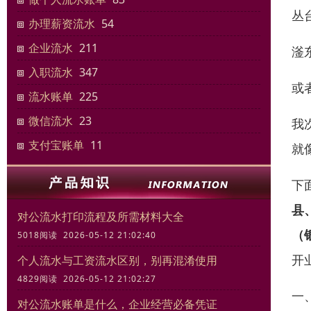
丛
办理薪资流水
54
企业流水
211
滏
入职流水
347
或
流水账单
225
微信流水
23
我
支付宝账单
11
就
下
县
对公流水打印流程及所需材料大全
（
5018阅读 2026-05-12 21:02:40
开
个人流水与工资流水区别，别再混淆使用
4829阅读 2026-05-12 21:02:27
一
对公流水账单是什么，企业经营必备凭证