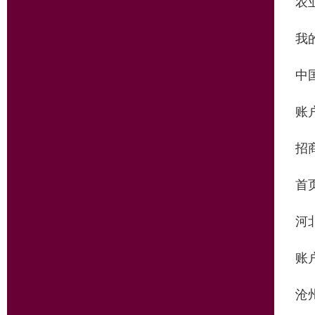
农
我
中
账
招
首
河
账
沧