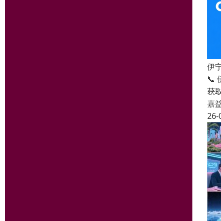
伊
📞
获
嘉
26-