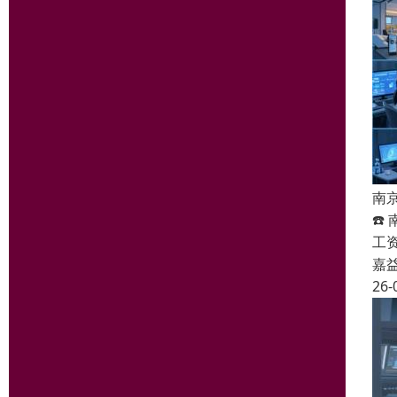
南
☎️
工
嘉
26-