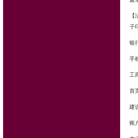
【
子
银
手
工
首
建
账