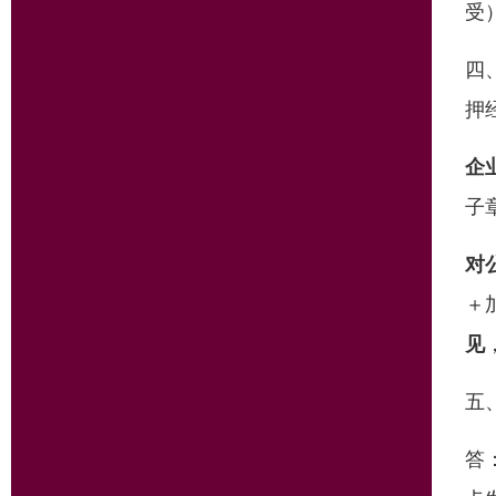
受
四
押
企
子
对
＋
见
五
答