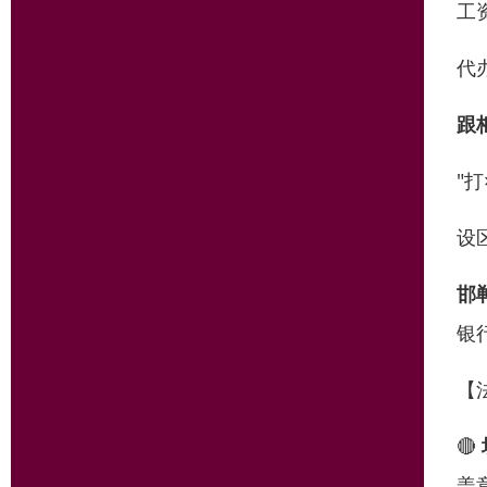
工
代
跟
"
设
邯
银
【
🔴
盖