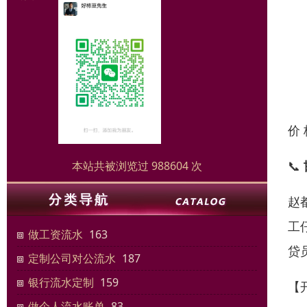
价
📞
本站共被浏览过 988604 次
赵
工
做工资流水
163
贷
定制公司对公流水
187
银行流水定制
159
【
做个人流水账单
83