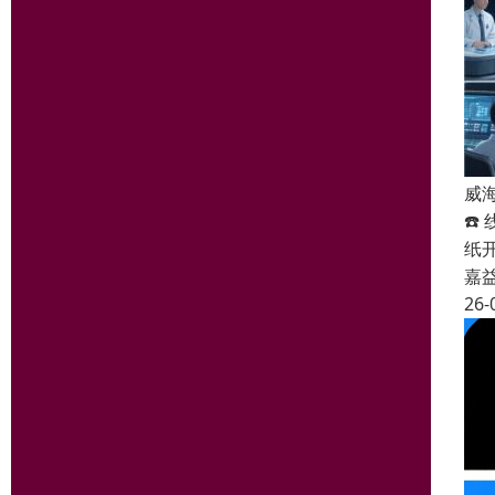
威
☎️
纸
嘉
26-