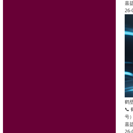
嘉
26-
鹤
📞
号
嘉
26-