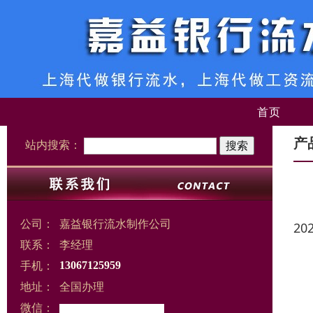
首页
产
站内搜索：
公司：
嘉益银行流水制作公司
20
联系：
李经理
手机：
13067125959
地址：
全国办理
微信：