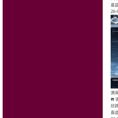
嘉
26-
酒
☎️
丝路
嘉