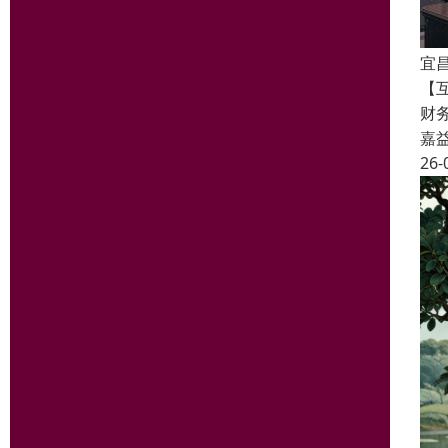
宜
【互
财
嘉
26-