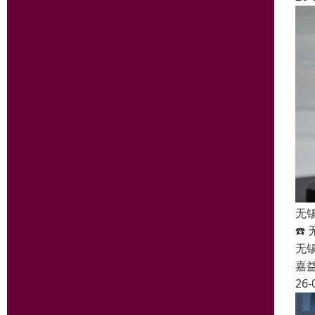
无
☎️
无
嘉
26-