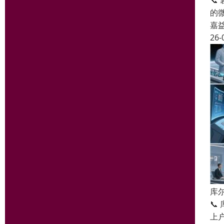
📞
的
嘉
26-
库
📞
上户