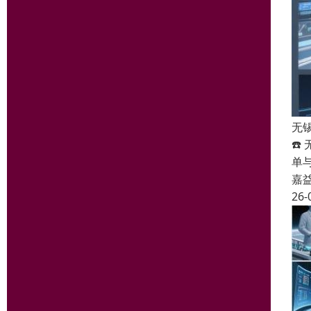
无
☎️
单
嘉
26-