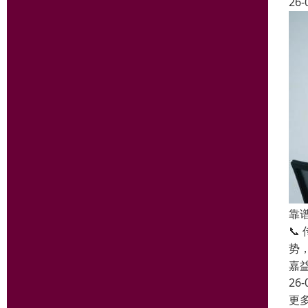
26-
靠
📞
势
嘉
26-
更