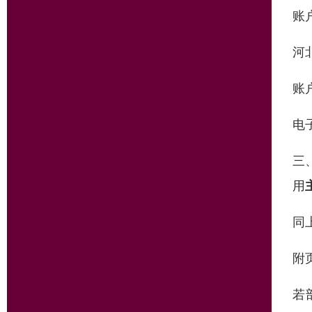
账
河
账
电
三
用
同
附
若